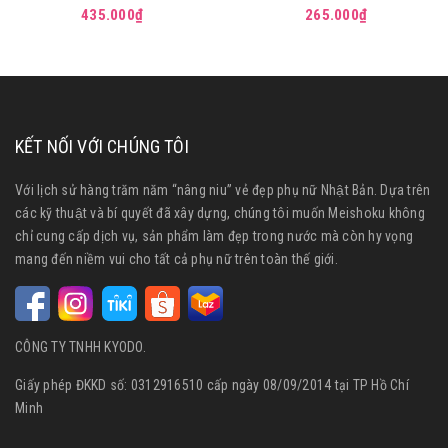
cảm Meishoku Repair &
(Dành cho Mẹ & Bé) 50g
435.000₫
265.000₫
Balance 40g
KẾT NỐI VỚI CHÚNG TÔI
Với lịch sử hàng trăm năm “nâng niu” vẻ đẹp phụ nữ Nhật Bản. Dựa trên
các kỹ thuật và bí quyết đã xây dựng, chúng tôi muốn Meishoku không
chỉ cung cấp dịch vụ, sản phẩm làm đẹp trong nước mà còn hy vọng
mang đến niềm vui cho tất cả phụ nữ trên toàn thế giới.
CÔNG TY TNHH KYODO.
Giấy phép ĐKKD số: 0312916510 cấp ngày 08/09/2014 tại TP Hồ Chí
Minh