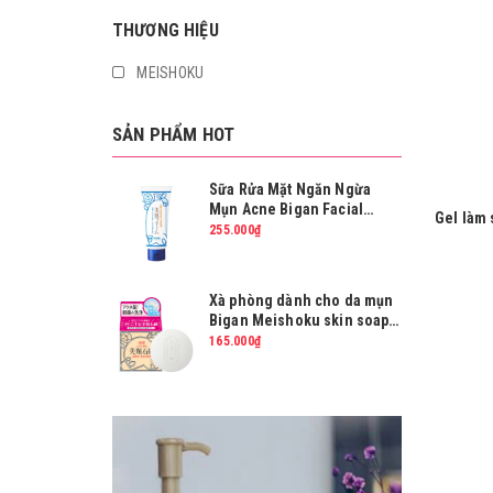
THƯƠNG HIỆU
MEISHOKU
SẢN PHẨM HOT
Sữa Rửa Mặt Ngăn Ngừa
Mụn Acne Bigan Facial
Gel làm 
Wash 80g
255.000₫
Me
Bri
Cleansin
Xà phòng dành cho da mụn
Bigan Meishoku skin soap
80g
165.000₫
Nước Cân Bằng Da Ngừa
Mụn Cho Nam Meishoku
Bigansui Medicated Skin
275.000₫
Lotion For Men 90ml