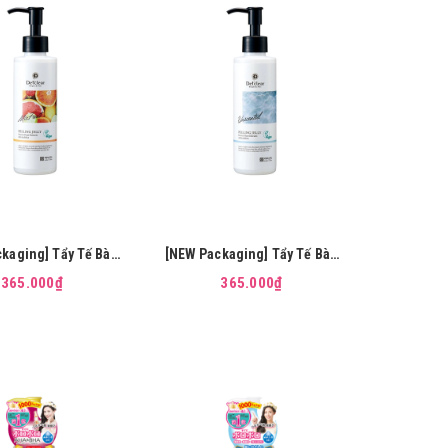
kaging] Tẩy Tế Bào
[NEW Packaging] Tẩy Tế Bào
Da Mặt MEISHOKU
Chết Da Mặt MEISHOKU
365.000₫
365.000₫
AHA BHA (Hương trái
Detclear AHA BHA (Không
cây) 180ml
Mùi) 180ml