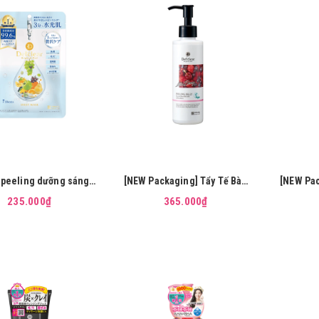
 peeling dưỡng sáng
[NEW Packaging] Tẩy Tế Bào
[NEW Pac
ISHOKU Detclear
Chết Da Mặt MEISHOKU
Chết 
235.000₫
365.000₫
t&Peel Sheet Mask
Detclear AHA BHA (Hương
Detclear 
40mL (7 miếng)
dâu) 180ml