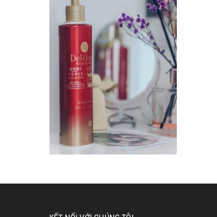
Lotion Ngăn Ngừa Mụn
Bigansui 90ml
275.000₫