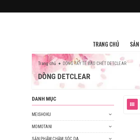
TRANG CHỦ
SẢN
Trang chủ
DÒNG TẨY TẾ BÀO CHẾT DETCLEAR
DÒNG DETCLEAR
DANH MỤC
MEISHOKU
MOMOTANI
SẢN PHẨM CHĂM SÓC DA