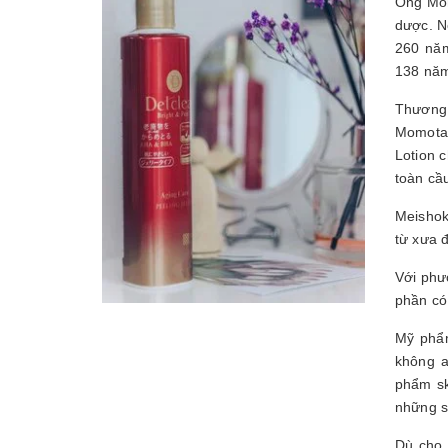
Ông Momo
Lotion Ngăn Ngừa Mụn
dược. N
Bigansui 90ml
260 năm.
275.000₫
138 năm 
Thương 
Momotan
Lotion 
toàn cầ
Meishok
từ xưa 
Với phư
phần có 
Mỹ phẩ
không an 
phẩm sk
những s
Dù cho 