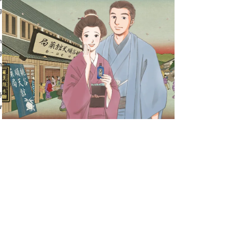
g
n
g
n
̃
̣