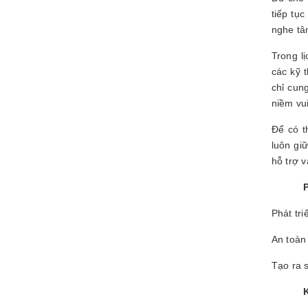
tiếp tụ
nghe tâm
Trong li
các kỹ
chỉ cun
niềm vui
Để có 
luôn giư
hỗ trợ 
Phươ
Phát tr
An toàn 
Tạo ra 
Khái 