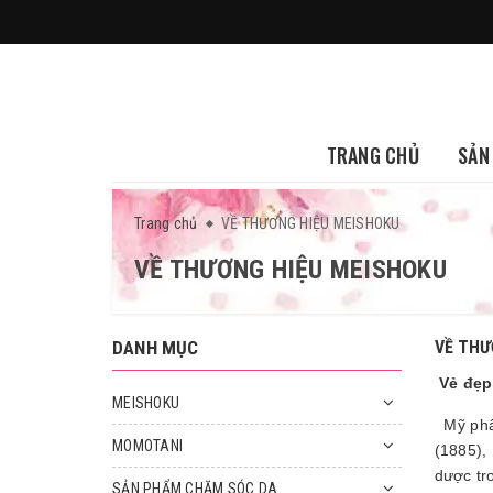
TRANG CHỦ
SẢN
Trang chủ
VỀ THƯƠNG HIỆU MEISHOKU
VỀ THƯƠNG HIỆU MEISHOKU
DANH MỤC
VỀ THƯ
Vẻ đẹp
MEISHOKU
Mỹ phẩm
MOMOTANI
(1885),
dược tro
SẢN PHẨM CHĂM SÓC DA