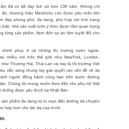
ẩm đã có bề dày lịch sử hơn 138 năm. Không chỉ
g đó, thương hiệu Meishoku còn được yêu mến bởi
m đẹp phong phú, đa dạng, phù hợp với tình trạng
 biệt, nhà sản xuất luôn ý thức được tầm quan trọng
ong từng sản phẩm, đem đến sự an tâm tuyệt đối cho
o chinh phục ở cả những thị trường nước ngoài,
ại nhiều nơi trên thế giới như NewYork, London,
như Thượng Hải, Thái Lan và nay là thị trường Việt
u sẵn sàng chung tay giải quyết các vấn đề về da
thành người đồng hành cùng bạn trên bước đường
 tận. Chúng tôi mong muốn đem đến cho phụ nữ Việt
 thống được yêu thích tại Nhật Bản.
 sản phẩm đa dạng từ trị mụn đến dưỡng da chuyên
phù hợp hơn cho làn da của mình.
85.