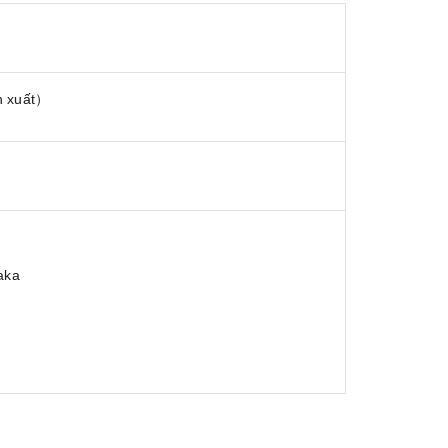
n xuất）
aka