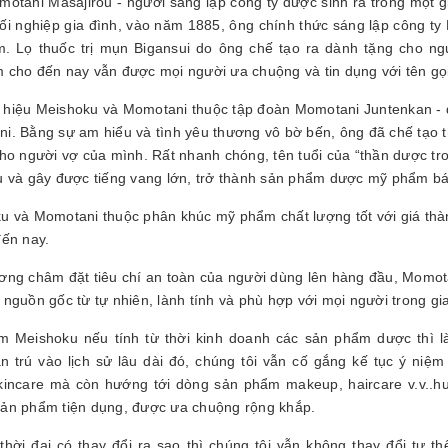
tani Masajirou - người sáng lập công ty được sinh ra trong một gia
ối nghiệp gia đình, vào năm 1885, ông chính thức sáng lập công ty
 Lọ thuốc trị mụn Bigansui do ông chế tạo ra dành tặng cho ngươ
cho đến nay vẫn được mọi người ưa chuộng và tin dụng với tên g
hiệu Meishoku và Momotani thuộc tập đoàn Momotani Juntenkan - đ
i. Bằng sự am hiểu và tình yêu thương vô bờ bến, ông đã chế tạo t
cho người vợ của mình. Rất nhanh chóng, tên tuổi của “thần dược tro
u và gây được tiếng vang lớn, trở thành sản phẩm dược mỹ phẩm 
u và Momotani thuộc phân khúc mỹ phẩm chất lượng tốt với giá thà
đến nay.
ơng châm đặt tiêu chí an toàn của người dùng lên hàng đầu, Momo
nguồn gốc từ tự nhiên, lành tính và phù hợp với mọi người trong gia
m Meishoku nếu tính từ thời kinh doanh các sản phẩm dược thì 
trú vào lịch sử lâu dài đó, chúng tôi vẫn cố gắng kế tục ý niệ
incare mà còn hướng tới dòng sản phẩm makeup, haircare v.v..hư
ản phẩm tiện dụng, được ưa chuộng rộng khắp.
thời đại có thay đổi ra sao thì chúng tôi vẫn không thay đổi tư thê