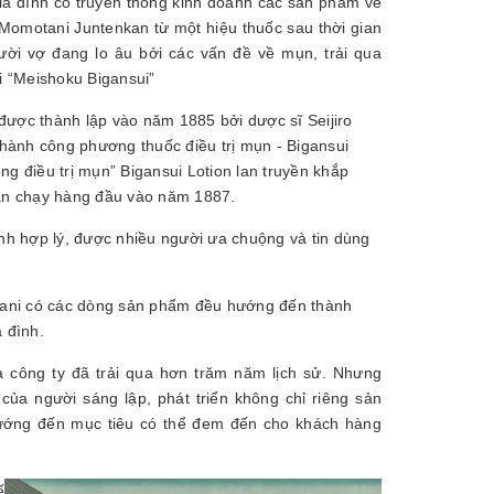
 đình có truyền thống kinh doanh các sản phẩm về
 Momotani Juntenkan từ một hiệu thuốc sau thời gian
̀i vợ đang lo âu bởi các vấn đề về mụn, trải qua
ọi “Meishoku Bigansui”
ược thành lập vào năm 1885 bởi dược sĩ Seijiro
hành công phương thuốc điều trị mụn - Bigansui
ng điều trị mụn” Bigansui Lotion lan truyền khắp
bán chạy hàng đầu vào năm 1887.
nh hợp lý, được nhiều người ưa chuộng và tin dùng
tani có các dòng sản phẩm đều hướng đến thành
 đình.
là công ty đã trải qua hơn trăm năm lịch sử. Nhưng
m của người sáng lập, phát triển không chỉ riêng sản
ớng đến mục tiêu có thể đem đến cho khách hàng
́