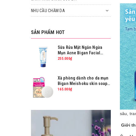
NHU CẦU CHĂM DA
SẢN PHẨM HOT
Sữa Rửa Mặt Ngăn Ngừa
Mụn Acne Bigan Facial
Wash 80g
255.000₫
Xà phòng dành cho da mụn
Bigan Meishoku skin soap
80g
165.000₫
Nước Cân Bằng Da Ngừa
sâu, tr
Mụn Cho Nam Meishoku
Bigansui Medicated Skin
275.000₫
Lotion For Men 90ml
Giới th