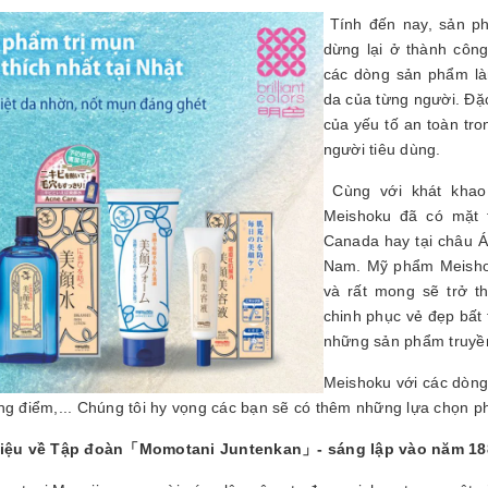
Tính đến nay, sản ph
dừng lại ở thành côn
các dòng sản phẩm là
da của từng người. Đặc
của yếu tố an toàn tr
người tiêu dùng.
Cùng với khát kha
Meishoku đã có mặt t
Canada hay tại châu Á 
Nam. Mỹ phẩm Meishok
và rất mong sẽ trở 
chinh phục vẻ đẹp bất
những sản phẩm truyền
Meishoku với các dòng
ang điểm,... Chúng tôi hy vọng các bạn sẽ có thêm những lựa chọn 
iệu về Tập đoàn「Momotani Juntenkan」- sáng lập vào năm 18