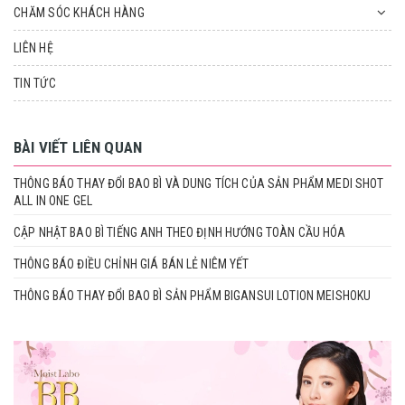
CHĂM SÓC KHÁCH HÀNG
LIÊN HỆ
TIN TỨC
BÀI VIẾT LIÊN QUAN
THÔNG BÁO THAY ĐỔI BAO BÌ VÀ DUNG TÍCH CỦA SẢN PHẨM MEDI SHOT
ALL IN ONE GEL
CẬP NHẬT BAO BÌ TIẾNG ANH THEO ĐỊNH HƯỚNG TOÀN CẦU HÓA
THÔNG BÁO ĐIỀU CHỈNH GIÁ BÁN LẺ NIÊM YẾT
THÔNG BÁO THAY ĐỔI BAO BÌ SẢN PHẨM BIGANSUI LOTION MEISHOKU