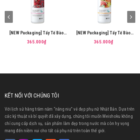
[NEW Packaging] Tẩy Tế Bào
[NEW Packaging] Tẩy Tế Bào
Chết Da Mặt MEISHOKU Detclear
Chết Da Mặt MEISHOKU Detclear
365.000₫
365.000₫
AHA BHA (Hương dâu) 180ml
AHA BHA (Hương trái cây) 180ml
KẾT NỐI VỚI CHÚNG TÔI
Với lịch sử hàng trăm năm “nâng niu” vẻ đẹp phụ nữ Nhật Bản. Dựa trên
các kỹ thuật và bí quyết đã xây dựng, chúng tôi muốn Meishoku không
chỉ cung cấp dịch vụ, sản phẩm làm đẹp trong nước mà còn hy vọng
mang đến niềm vui cho tất cả phụ nữ trên toàn thế giới.