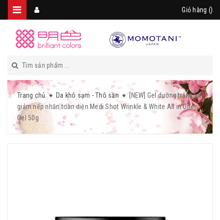
Giỏ hàng (
)
Trang chủ
Da khô sạm - Thô sần
[NEW] Gel dưỡng trắng và
giảm nếp nhăn toàn diện Medi Shot Wrinkle & White All in One
Gel 50g