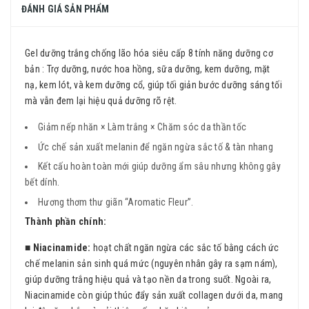
ĐÁNH GIÁ SẢN PHẨM
Gel dưỡng trắng chống lão hóa siêu cấp 8 tính năng dưỡng cơ
bản : Trợ dưỡng, nước hoa hồng, sữa dưỡng, kem dưỡng, mặt
nạ, kem lót, và kem dưỡng cổ, giúp tối giản bước dưỡng sáng tối
mà vẫn đem lại hiệu quả dưỡng rõ rệt.
Giảm nếp nhăn × Làm trắng × Chăm sóc da thần tốc
Ức chế sản xuất melanin để ngăn ngừa sắc tố & tàn nhang
Kết cấu hoàn toàn mới giúp dưỡng ẩm sâu nhưng không gây
bết dính.
Hương thơm thư giãn “Aromatic Fleur”.
Thành phần chính:
■ Niacinamide:
hoạt chất ngăn ngừa các sắc tố bằng cách ức
chế melanin sản sinh quá mức (nguyên nhân gây ra sạm nám),
giúp dưỡng trắng hiệu quả và tạo nền da trong suốt. Ngoài ra,
Niacinamide còn giúp thúc đẩy sản xuất collagen dưới da, mang