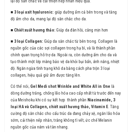
lại độ săn chắc và cải thiện nếp nhăn hiệu quả.
■ 3 loại axit hyaluronic:
giúp dưỡng ẩm cả bên trong và tăng
độ ẩm cho da, mang lại độ săn chắc cho da.
■ Chiết xuất hương thảo:
Giúp da đàn hồi, căng mịn hơn
■ 3 loại Collagen:
Giúp da săn chắc từ bên trong. Collagen là
nguồn gốc của các sợi collagen trong hạ bì, và là thành phần
chính quan trọng hỗ trợ da. Ngoài ra, còn dưỡng ẩm cho da và
tạo thành một lớp màng bảo vệ da khỏi bụi bẩn, ánh nắng, nhiệt
độ. Ngăn ngừa tình trạng khô da bằng cách pha trộn 3 loại
collagen, hiệu quả giữ ẩm được tăng lên.
Có thể nói,
Gel Medi shot Wrinkle and White All in One
là
dòng dưỡng trắng, chống lão hóa cao cấp nhất từ trước đến nay
của Meishoku khi có sự kết hợp thành phần
Niacinamide, 3
loại HA và Collagen, chiết xuất hương thảo, Vitamin E
. Tăng
cường độ săn chắc cho cấu trúc da đang chảy xệ, ngăn lão hóa
sớm, cải thiện nếp nhăn, trắng không tì vết, ức chế Melanin
nguồn gốc của nám và tàn nhang.