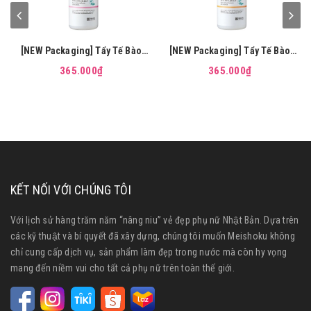
[NEW Packaging] Tẩy Tế Bào
[NEW Packaging] Tẩy Tế Bào
Chết Da Mặt MEISHOKU Detclear
Chết Da Mặt MEISHOKU Detclear
365.000₫
365.000₫
AHA BHA (Hương dâu) 180ml
AHA BHA (Hương trái cây) 180ml
KẾT NỐI VỚI CHÚNG TÔI
Với lịch sử hàng trăm năm “nâng niu” vẻ đẹp phụ nữ Nhật Bản. Dựa trên
các kỹ thuật và bí quyết đã xây dựng, chúng tôi muốn Meishoku không
chỉ cung cấp dịch vụ, sản phẩm làm đẹp trong nước mà còn hy vọng
mang đến niềm vui cho tất cả phụ nữ trên toàn thế giới.