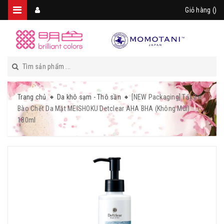
Giỏ hàng (
)
Trang chủ
Da khô sạm - Thô sần
[NEW Packaging] Tẩy Tế
Bào Chết Da Mặt MEISHOKU Detclear AHA BHA (Không Mùi)
180ml