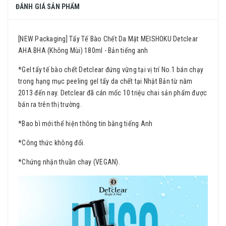
ĐÁNH GIÁ SẢN PHẨM
[NEW Packaging] Tẩy Tế Bào Chết Da Mặt MEISHOKU Detclear
AHA BHA (Không Mùi) 180ml - Bản tiếng anh
*Gel tẩy tế bào chết Detclear đứng vững tại vị trí No.1 bán chạy
trong hạng mục peeling gel tẩy da chết tại Nhật Bản từ năm
2013 đến nay. Detclear đã cán mốc 10 triệu chai sản phẩm được
bán ra trên thị trường.
*Bao bì mới thể hiện thông tin bằng tiếng Anh
*Công thức không đổi.
*Chứng nhận thuần chay (VEGAN).