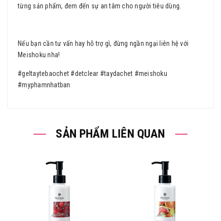
từng sản phẩm, đem đến sự an tâm cho người tiêu dùng.
Nếu bạn cần tư vấn hay hỗ trợ gì, đừng ngần ngại liên hệ với
Meishoku nha!
#geltaytebaochet #detclear #taydachet #meishoku
#myphamnhatban
SẢN PHẨM LIÊN QUAN