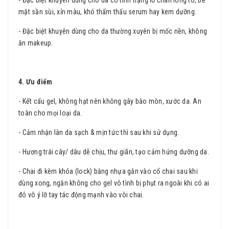
- Đặc biệt khuyên dùng cho da có tình trạng lỗ chân lông to, bề
mặt sần sùi, xỉn màu, khó thẩm thấu serum hay kem dưỡng.
- Đặc biệt khuyên dùng cho da thường xuyên bị mốc nền, không
ăn makeup.
4. Ưu điểm
- Kết cấu gel, không hạt nên không gây bào mòn, xước da. An
toàn cho mọi loại da.
- Cảm nhận làn da sạch & mịn tức thì sau khi sử dụng.
- Hương trái cây/ dâu dễ chịu, thư giãn, tạo cảm hứng dưỡng da.
- Chai đi kèm khóa (lock) bằng nhựa gắn vào cổ chai sau khi
dùng xong, ngăn không cho gel vô tình bị phụt ra ngoài khi có ai
đó vô ý lỡ tay tác động mạnh vào vòi chai.