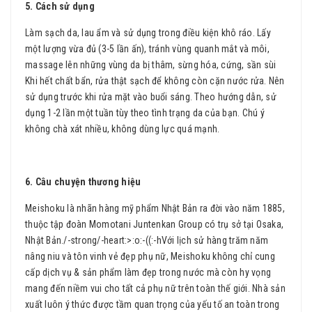
5. Cách sử dụng
Làm sạch da, lau ẩm và sử dụng trong điều kiện khô ráo. Lấy
một lượng vừa đủ (3-5 lần ấn), tránh vùng quanh mắt và môi,
massage lên những vùng da bị thâm, sừng hóa, cứng, sần sùi
Khi hết chất bẩn, rửa thật sạch để không còn cặn nước rửa. Nên
sử dụng trước khi rửa mặt vào buổi sáng. Theo hướng dẫn, sử
dụng 1-2 lần một tuần tùy theo tình trạng da của bạn. Chú ý
không chà xát nhiều, không dùng lực quá mạnh.
6. Câu chuyện thương hiệu
Meishoku là nhãn hàng mỹ phẩm Nhật Bản ra đời vào năm 1885,
thuộc tập đoàn Momotani Juntenkan Group có trụ sở tại Osaka,
Nhật Bản./-strong/-heart:>:o:-((:-hVới lịch sử hàng trăm năm
nâng niu và tôn vinh vẻ đẹp phụ nữ, Meishoku không chỉ cung
cấp dịch vụ & sản phẩm làm đẹp trong nước mà còn hy vọng
mang đến niềm vui cho tất cả phụ nữ trên toàn thế giới. Nhà sản
xuất luôn ý thức được tầm quan trọng của yếu tố an toàn trong